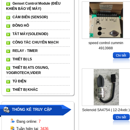
Genset Control Module (ĐIỀU
KHIỂN BẢO VỆ MÁY)
CẢM BIẾN (SENSOR)
ĐỒNG HỒ
TẮT MÁY(SOLENOID)
CÔNG TẮC CHUYỂN MẠCH
speed control cummin
4913988
RELAY - TIMER
THIẾT BỊ LS
THIẾT BỊ ATS OSUNG,
YOGIROTECH,VIDER
TỦ ĐIỆN
THIẾT BỊ KHÁC
THỐNG KÊ TRUY CẬP
Solenoid SA4754 ( 12-24vdc )
Đang online:
7
Tuần hiện tại:
3436