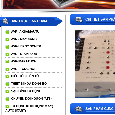
CHI TIẾT SẢN PH
DANH MỤC SẢN PHẨM
AVR- AKSAMAUTU
AVR - MÁY XĂNG
AVR-LEROY SOMER
AVR - STAMFORD
AVR-MARATHON
AVR - TỔNG HỢP
ĐIỀU TỐC ĐIỆN TỬ
THIẾT BỊ HÒA ĐỒNG BỘ
SẠC BÌNH TỰ ĐỘNG
CHUYỂN ĐỔI NGUỒN (ATS)
TỰ ĐỘNG KHỞI ĐỘNG MÁY(
SẢN PHẨM CÙNG 
AUTO START)