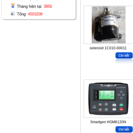
Tháng hiện tại:
3856
Tổng:
4503208
solenoid 1C010-00011
Smartgen HGM6120N