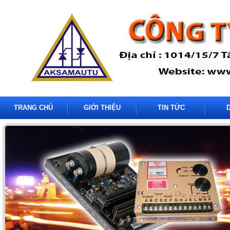
TRANG CHỦ
GIỚI THIỆU
TIN TỨC