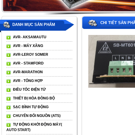
CHI TIẾT SẢN PH
DANH MỤC SẢN PHẨM
AVR- AKSAMAUTU
AVR - MÁY XĂNG
AVR-LEROY SOMER
AVR - STAMFORD
AVR-MARATHON
AVR - TỔNG HỢP
ĐIỀU TỐC ĐIỆN TỬ
THIẾT BỊ HÒA ĐỒNG BỘ
SẠC BÌNH TỰ ĐỘNG
CHUYỂN ĐỔI NGUỒN (ATS)
TỰ ĐỘNG KHỞI ĐỘNG MÁY(
AUTO START)