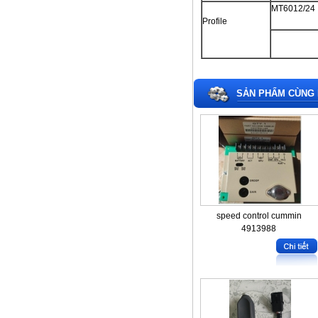
MT6012/24
Profile
SẢN PHẨM CÙNG 
speed control cummin
4913988