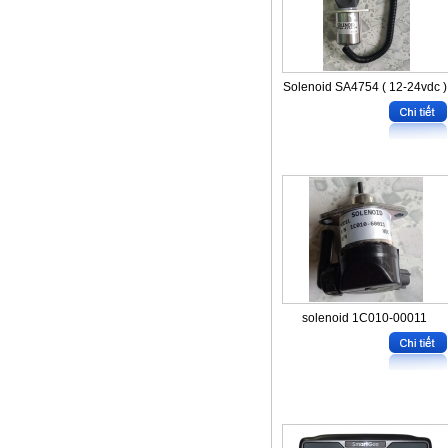
Solenoid SA4754 ( 12-24vdc )
solenoid 1C010-00011