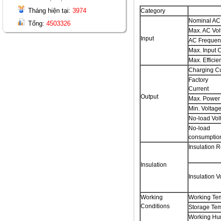
Tháng hiện tại:
3974
Category
Nominal AC
Tổng:
4503326
Max. AC Vol
Input
AC Frequen
Max. Input 
Max. Efficie
Charging Cu
Factory 
Current
Output
Max. Power
Min. Voltag
No-load Vol
No-loa
consumptio
Insulation 
Insulation
Insulation V
Working
Working Te
Conditions
Storage Te
Working Hum