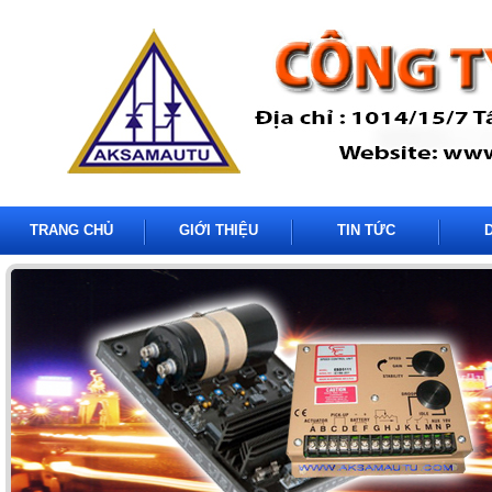
TRANG CHỦ
GIỚI THIỆU
TIN TỨC