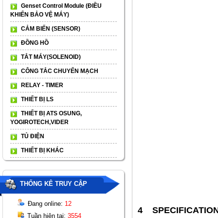
Genset Control Module (ĐIỀU
KHIỂN BẢO VỆ MÁY)
CẢM BIẾN (SENSOR)
ĐỒNG HỒ
TẮT MÁY(SOLENOID)
CÔNG TẮC CHUYỂN MẠCH
RELAY - TIMER
THIẾT BỊ LS
THIẾT BỊ ATS OSUNG,
YOGIROTECH,VIDER
TỦ ĐIỆN
THIẾT BỊ KHÁC
THỐNG KÊ TRUY CẬP
Đang online:
12
4 SPECIFICATIO
Tuần hiện tại:
3554