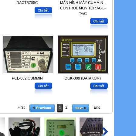
DACTS705C
MÀN HÌNH MÁY CUMMIN -
CONTROL MONITOR AGC-
TA/C
PCL-002 CUMMIN
DGK-309 (DATAKOM)
First
2
End
1