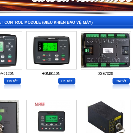
T CONTROL MODULE (ĐIỀU KHIỂN BẢO VỆ MÁY)
GM6120N
HGM6110N
DSE7320