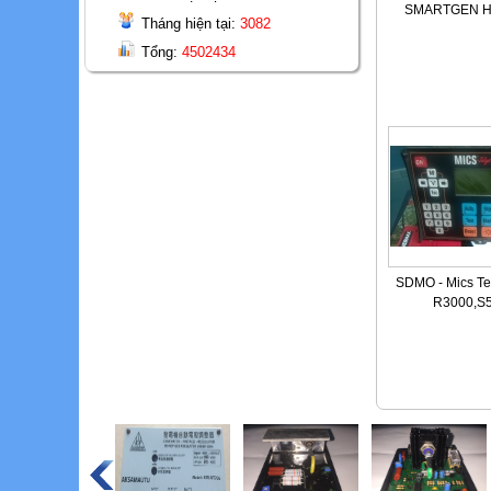
SMARTGEN 
Tháng hiện tại:
3082
Tổng:
4502434
SDMO - Mics Te
R3000,S5