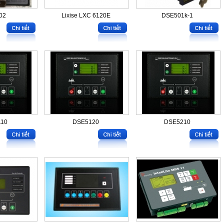
02
Lixise LXC 6120E
DSE501k-1
10
DSE5120
DSE5210