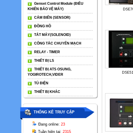
Genset Control Module (ĐIỀU
KHIỂN BẢO VỆ MÁY)
DSE7
CẢM BIẾN (SENSOR)
ĐỒNG HỒ
TẮT MÁY(SOLENOID)
CÔNG TẮC CHUYỂN MẠCH
RELAY - TIMER
THIẾT BỊ LS
THIẾT BỊ ATS OSUNG,
DSE51
YOGIROTECH,VIDER
TỦ ĐIỆN
THIẾT BỊ KHÁC
THỐNG KÊ TRUY CẬP
Đang online:
23
Tuần hiện tại:
2315