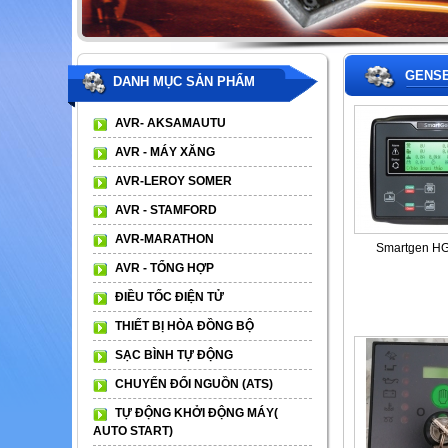
GENSE
DANH MỤC SẢN PHẨM
AVR- AKSAMAUTU
AVR - MÁY XĂNG
AVR-LEROY SOMER
AVR - STAMFORD
AVR-MARATHON
Smartgen H
AVR - TỔNG HỢP
ĐIỀU TỐC ĐIỆN TỬ
THIẾT BỊ HÒA ĐỒNG BỘ
SẠC BÌNH TỰ ĐỘNG
CHUYỂN ĐỔI NGUỒN (ATS)
TỰ ĐỘNG KHỞI ĐỘNG MÁY(
AUTO START)