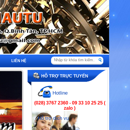
LIÊN HỆ
HỖ TRỢ TRỰC TUYẾN
Hotline
(028) 3767 2360 - 09 33 10 25 25 (
zalo )
Hỗ trợ dịch vụ
Mr.Tú