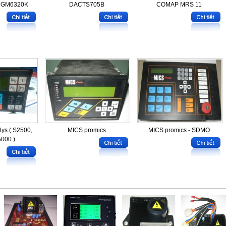
HGM6320K
DACTS705B
COMAP MRS 11
lys ( S2500,
MICS promics
MICS promics - SDMO
000 )