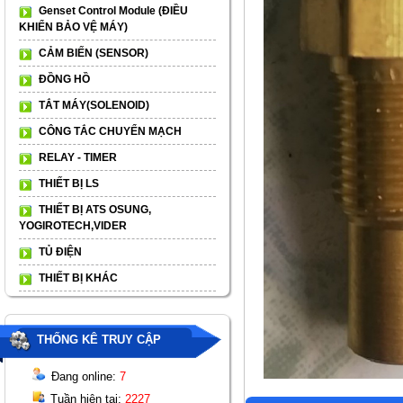
Genset Control Module (ĐIỀU
KHIỂN BẢO VỆ MÁY)
CẢM BIẾN (SENSOR)
ĐỒNG HỒ
TẮT MÁY(SOLENOID)
CÔNG TẮC CHUYỂN MẠCH
RELAY - TIMER
THIẾT BỊ LS
THIẾT BỊ ATS OSUNG,
YOGIROTECH,VIDER
TỦ ĐIỆN
THIẾT BỊ KHÁC
THỐNG KÊ TRUY CẬP
Đang online:
7
Tuần hiện tại:
2227