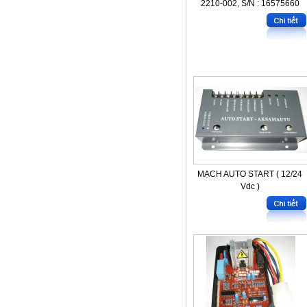
2210-002, S/N : 16575660
MẠCH AUTO START ( 12/24
Vdc )