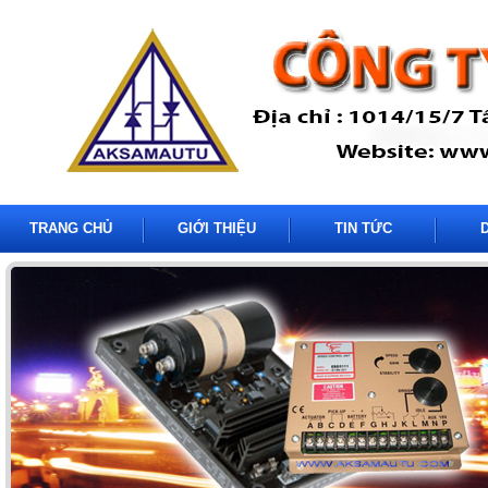
TRANG CHỦ
GIỚI THIỆU
TIN TỨC