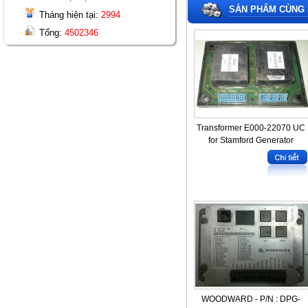
SẢN PHẨM CÙNG 
Tháng hiện tại:
2994
Tổng:
4502346
Transformer E000-22070 UC
for Stamford Generator
WOODWARD - P/N : DPG-