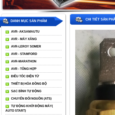
CHI TIẾT SẢN PH
DANH MỤC SẢN PHẨM
AVR- AKSAMAUTU
AVR - MÁY XĂNG
AVR-LEROY SOMER
AVR - STAMFORD
AVR-MARATHON
AVR - TỔNG HỢP
ĐIỀU TỐC ĐIỆN TỬ
THIẾT BỊ HÒA ĐỒNG BỘ
SẠC BÌNH TỰ ĐỘNG
CHUYỂN ĐỔI NGUỒN (ATS)
TỰ ĐỘNG KHỞI ĐỘNG MÁY(
AUTO START)