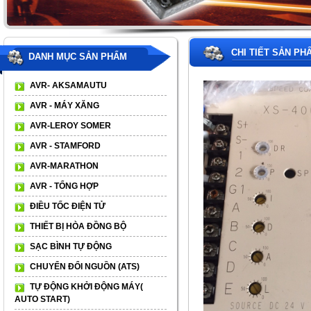
CHI TIẾT SẢN PH
DANH MỤC SẢN PHẨM
AVR- AKSAMAUTU
AVR - MÁY XĂNG
AVR-LEROY SOMER
AVR - STAMFORD
AVR-MARATHON
AVR - TỔNG HỢP
ĐIỀU TỐC ĐIỆN TỬ
THIẾT BỊ HÒA ĐỒNG BỘ
SẠC BÌNH TỰ ĐỘNG
CHUYỂN ĐỔI NGUỒN (ATS)
TỰ ĐỘNG KHỞI ĐỘNG MÁY(
AUTO START)