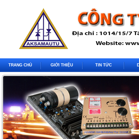
TRANG CHỦ
GIỚI THIỆU
TIN TỨC