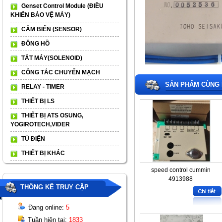
Genset Control Module (ĐIỀU
KHIỂN BẢO VỆ MÁY)
CẢM BIẾN (SENSOR)
ĐỒNG HỒ
TẮT MÁY(SOLENOID)
CÔNG TẮC CHUYỂN MẠCH
SẢN PHẨM CÙNG 
RELAY - TIMER
THIẾT BỊ LS
THIẾT BỊ ATS OSUNG,
YOGIROTECH,VIDER
TỦ ĐIỆN
THIẾT BỊ KHÁC
speed control cummin
4913988
THỐNG KÊ TRUY CẬP
Đang online:
5
Tuần hiện tại:
1833