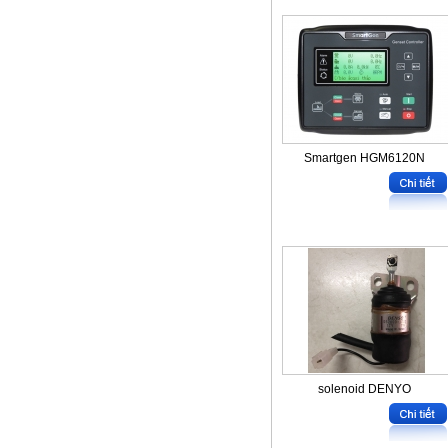
Smartgen HGM6120N
solenoid DENYO