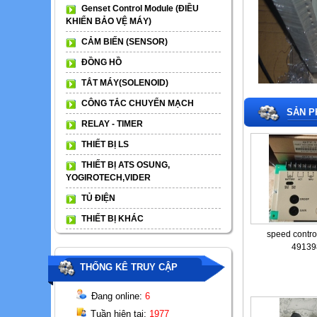
Genset Control Module (ĐIỀU
KHIỂN BẢO VỆ MÁY)
CẢM BIẾN (SENSOR)
ĐỒNG HỒ
TẮT MÁY(SOLENOID)
CÔNG TẮC CHUYỂN MẠCH
SẢN P
RELAY - TIMER
THIẾT BỊ LS
THIẾT BỊ ATS OSUNG,
YOGIROTECH,VIDER
TỦ ĐIỆN
THIẾT BỊ KHÁC
speed contr
49139
THỐNG KÊ TRUY CẬP
Đang online:
6
Tuần hiện tại:
1977