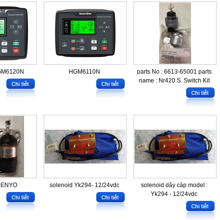
GM6120N
HGM6110N
parts No : 6613-65001 parts
name : Nr420 S. Switch Kit
 DENYO
solenoid Yk294- 12/24vdc
solenoid dây cáp model :
Yk294 - 12/24vdc