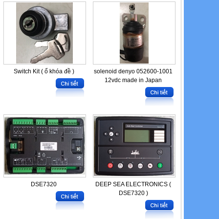
Switch Kit ( ổ khóa đề )
solenoid denyo 052600-1001
12vdc made in Japan
DSE7320
DEEP SEA ELECTRONICS (
DSE7320 )