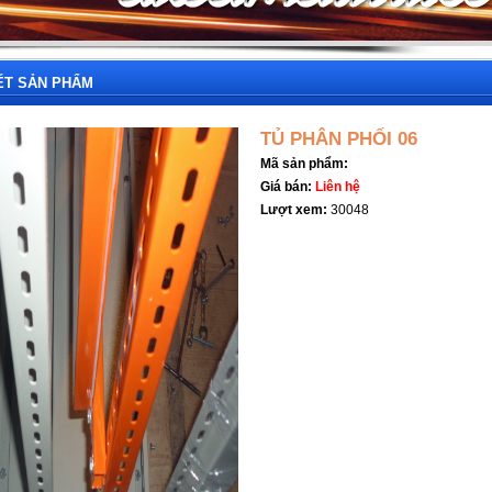
IẾT SẢN PHẨM
TỦ PHÂN PHỐI 06
Mã sản phẩm:
Giá bán:
Liên hệ
Lượt xem:
30048