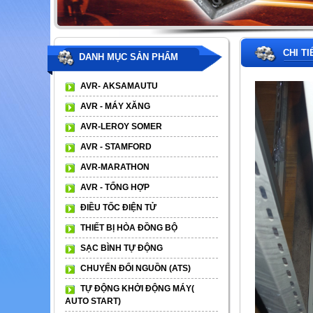
CHI T
DANH MỤC SẢN PHẨM
AVR- AKSAMAUTU
AVR - MÁY XĂNG
AVR-LEROY SOMER
AVR - STAMFORD
AVR-MARATHON
AVR - TỔNG HỢP
ĐIỀU TỐC ĐIỆN TỬ
THIẾT BỊ HÒA ĐỒNG BỘ
SẠC BÌNH TỰ ĐỘNG
CHUYỂN ĐỔI NGUỒN (ATS)
TỰ ĐỘNG KHỞI ĐỘNG MÁY(
AUTO START)