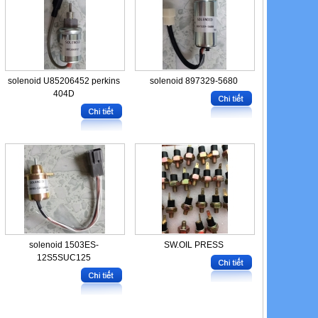
solenoid U85206452 perkins
solenoid 897329-5680
404D
solenoid 1503ES-
SW.OIL PRESS
12S5SUC125