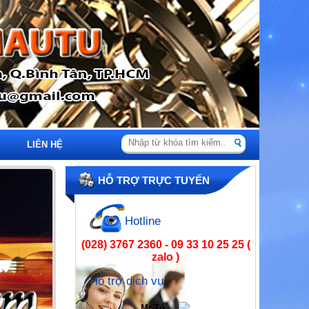
LIÊN HỆ
HỖ TRỢ TRỰC TUYẾN
Hotline
(028) 3767 2360 - 09 33 10 25 25 (
zalo )
Hỗ trợ dịch vụ
Mr.Tú