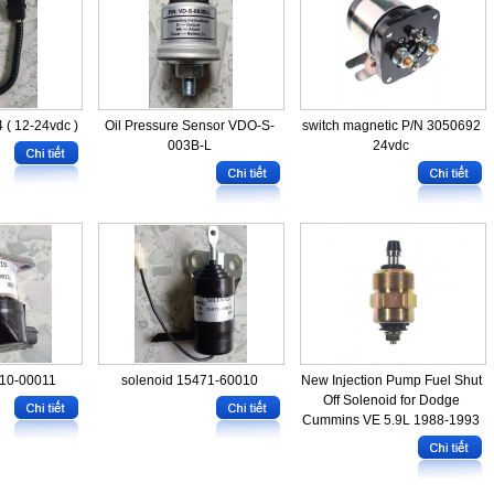
 ( 12-24vdc )
Oil Pressure Sensor VDO-S-
switch magnetic P/N 3050692
003B-L
24vdc
010-00011
solenoid 15471-60010
New Injection Pump Fuel Shut
Off Solenoid for Dodge
Cummins VE 5.9L 1988-1993