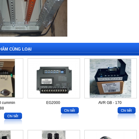
HẨM CÙNG LOẠI
ol cummin
EG2000
AVR GB - 170
88