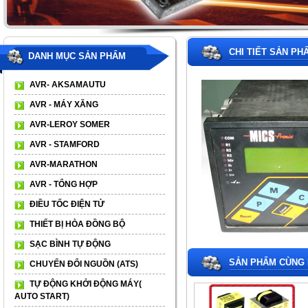
CHI TIẾT SẢN PH
DANH MỤC SẢN PHẨM
AVR- AKSAMAUTU
AVR - MÁY XĂNG
AVR-LEROY SOMER
AVR - STAMFORD
AVR-MARATHON
AVR - TỔNG HỢP
ĐIỀU TỐC ĐIỆN TỬ
THIẾT BỊ HÒA ĐỒNG BỘ
SẠC BÌNH TỰ ĐỘNG
SẢN PHẨM CÙNG 
CHUYỂN ĐỔI NGUỒN (ATS)
TỰ ĐỘNG KHỞI ĐỘNG MÁY(
AUTO START)