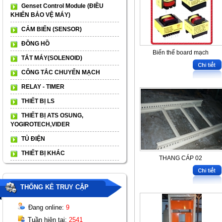
Genset Control Module (ĐIỀU
KHIỂN BẢO VỆ MÁY)
CẢM BIẾN (SENSOR)
ĐỒNG HỒ
Biến thế board mạch
TẮT MÁY(SOLENOID)
CÔNG TẮC CHUYỂN MẠCH
RELAY - TIMER
THIẾT BỊ LS
THIẾT BỊ ATS OSUNG,
YOGIROTECH,VIDER
TỦ ĐIỆN
THIẾT BỊ KHÁC
THANG CÁP 02
THỐNG KÊ TRUY CẬP
Đang online:
9
Tuần hiện tại:
2541