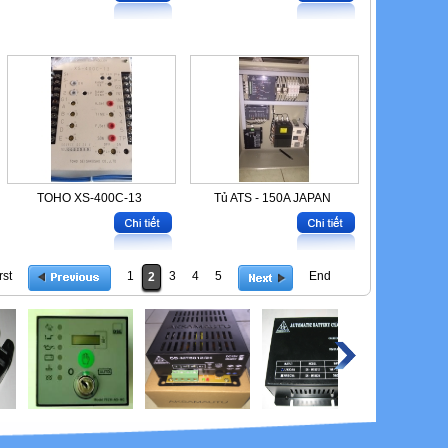
TOHO XS-400C-13
Tủ ATS - 150A JAPAN
rst
1
3
4
5
End
2