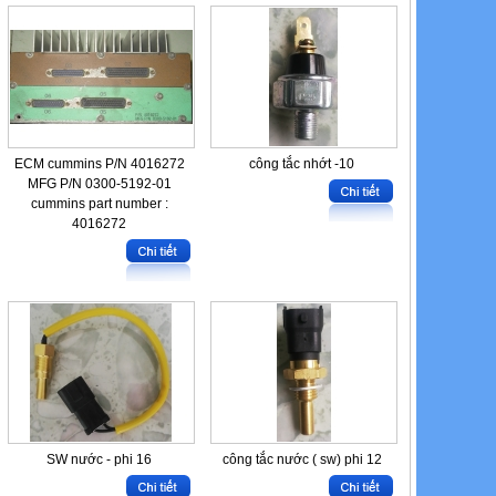
ECM cummins P/N 4016272
công tắc nhớt -10
MFG P/N 0300-5192-01
cummins part number :
4016272
SW nước - phi 16
công tắc nước ( sw) phi 12