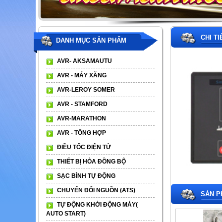
CHI T
DANH MỤC SẢN PHẨM
AVR- AKSAMAUTU
AVR - MÁY XĂNG
AVR-LEROY SOMER
AVR - STAMFORD
AVR-MARATHON
AVR - TỔNG HỢP
ĐIỀU TỐC ĐIỆN TỬ
THIẾT BỊ HÒA ĐỒNG BỘ
SẠC BÌNH TỰ ĐỘNG
CHUYỂN ĐỔI NGUỒN (ATS)
SẢN P
TỰ ĐỘNG KHỞI ĐỘNG MÁY(
AUTO START)