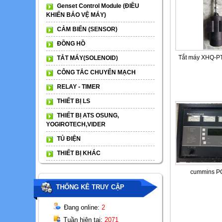
Genset Control Module (ĐIỀU
KHIỂN BẢO VỆ MÁY)
CẢM BIẾN (SENSOR)
ĐỒNG HỒ
Tắt máy XHQ-P
TẮT MÁY(SOLENOID)
CÔNG TẮC CHUYỂN MẠCH
RELAY - TIMER
THIẾT BỊ LS
THIẾT BỊ ATS OSUNG,
YOGIROTECH,VIDER
TỦ ĐIỆN
THIẾT BỊ KHÁC
cummins P
THỐNG KÊ TRUY CẬP
Đang online:
2
Tuần hiện tại:
2071