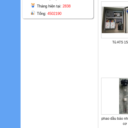
Tháng hiện tại:
2838
Tổng:
4502190
Tủ ATS 1
phao dầu báo nh
cơ