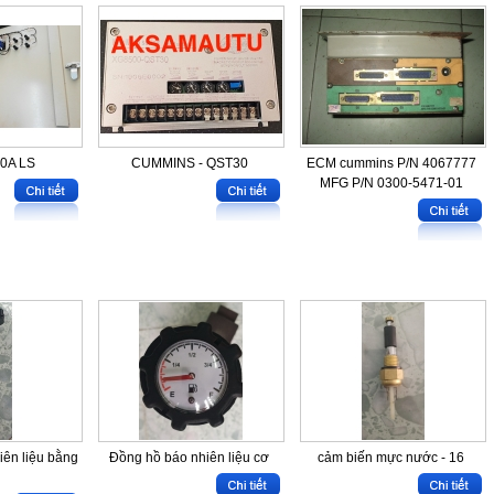
50A LS
CUMMINS - QST30
ECM cummins P/N 4067777
MFG P/N 0300-5471-01
iên liệu bằng
Đồng hồ báo nhiên liệu cơ
cảm biến mực nước - 16