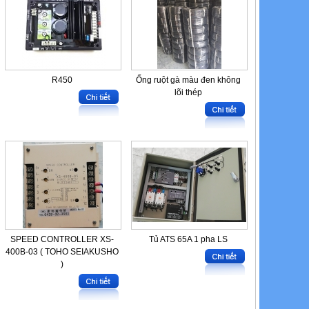
R450
Ống ruột gà màu đen không
lõi thép
SPEED CONTROLLER XS-
Tủ ATS 65A 1 pha LS
400B-03 ( TOHO SEIAKUSHO
)