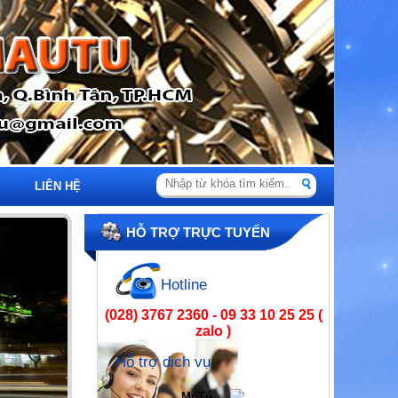
LIÊN HỆ
HỖ TRỢ TRỰC TUYẾN
Hotline
(028) 3767 2360 - 09 33 10 25 25 (
zalo )
Hỗ trợ dịch vụ
Mr.Tú