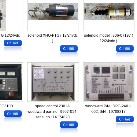
TG 12/24vdc
solenoid XHQ-PTG ( 12/24vdc
solenoid model : 366-07197 (
)
12/24vdc )
CC3100
speed control 2301A
woodward P/N : DPG-2401-
woodward part no : 9907-014,
002, S/N : 19708217
serial no : 14174828