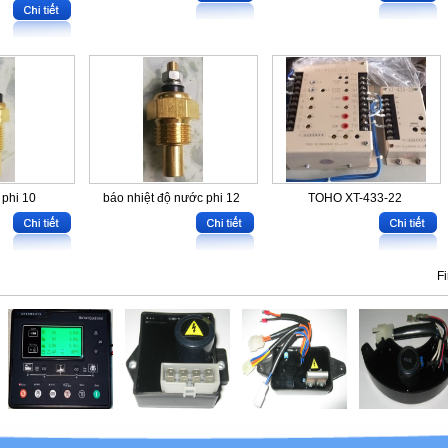
 phi 10
báo nhiệt độ nước phi 12
TOHO XT-433-22
Fi