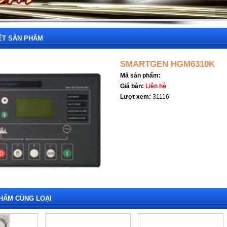
IẾT SẢN PHẨM
SMARTGEN HGM6310K
Mã sản phẩm:
Giá bán:
Liên hệ
Lượt xem:
31116
HẨM CÙNG LOẠI