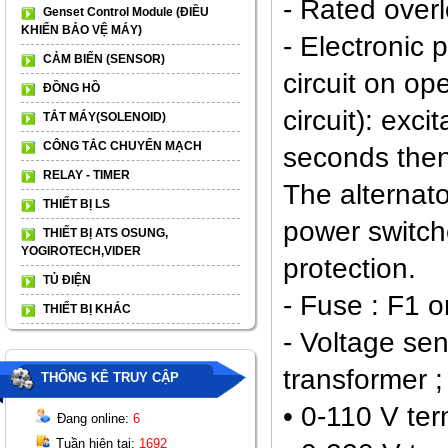
- Rated overl
Genset Control Module (ĐIỀU
KHIỂN BẢO VỆ MÁY)
- Electronic 
CẢM BIẾN (SENSOR)
circuit on op
ĐỒNG HỒ
circuit): exci
TẮT MÁY(SOLENOID)
CÔNG TẮC CHUYỂN MẠCH
seconds then
RELAY - TIMER
The alternat
THIẾT BỊ LS
power switche
THIẾT BỊ ATS OSUNG,
YOGIROTECH,VIDER
protection.
TỦ ĐIỆN
- Fuse : F1 
THIẾT BỊ KHÁC
- Voltage sen
transformer ;
THỐNG KÊ TRUY CẬP
• 0-110 V te
Đang online:
6
Tuần hiện tại:
1692