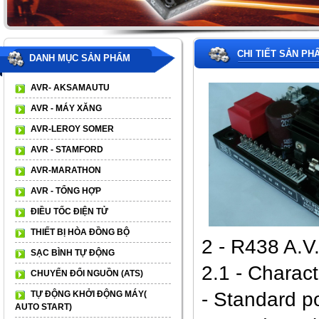
CHI TIẾT SẢN PH
DANH MỤC SẢN PHẨM
AVR- AKSAMAUTU
AVR - MÁY XĂNG
AVR-LEROY SOMER
AVR - STAMFORD
AVR-MARATHON
AVR - TỔNG HỢP
ĐIỀU TỐC ĐIỆN TỬ
THIẾT BỊ HÒA ĐỒNG BỘ
2 - R438 A.V
SẠC BÌNH TỰ ĐỘNG
2.1 - Charact
CHUYỂN ĐỔI NGUỒN (ATS)
- Standard 
TỰ ĐỘNG KHỞI ĐỘNG MÁY(
AUTO START)