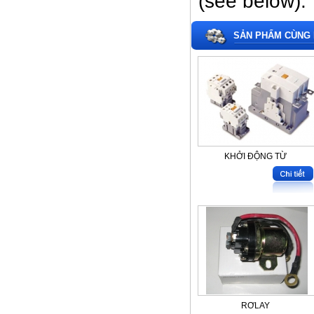
(see below).
SẢN PHẨM CÙNG 
KHỞI ĐỘNG TỪ
RƠLAY