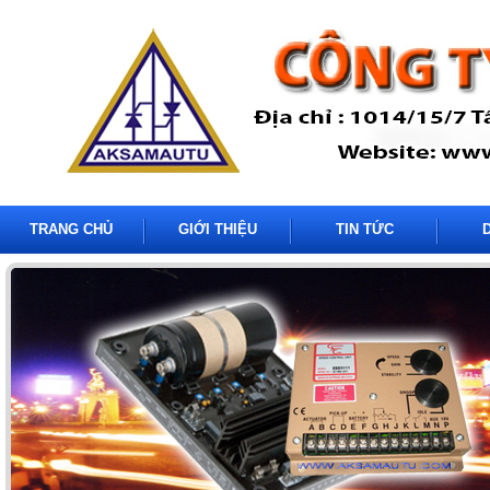
TRANG CHỦ
GIỚI THIỆU
TIN TỨC