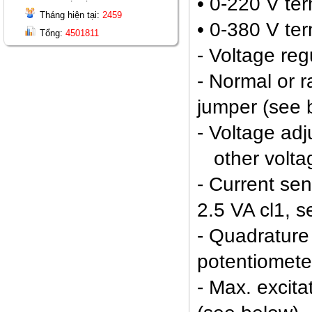
• 0-220 V ter
Tháng hiện tại:
2459
• 0-380 V ter
Tổng:
4501811
- Voltage reg
- Normal or 
jumper (see 
- Voltage ad
other voltag
- Current sen
2.5 VA cl1, s
- Quadrature
potentiomete
- Max. excita