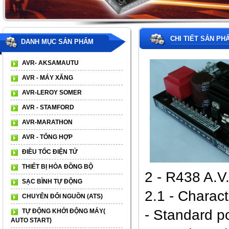
CHI TIẾT SẢN PH
DANH MỤC SẢN PHẨM
AVR- AKSAMAUTU
AVR - MÁY XĂNG
AVR-LEROY SOMER
AVR - STAMFORD
AVR-MARATHON
AVR - TỔNG HỢP
ĐIỀU TỐC ĐIỆN TỬ
THIẾT BỊ HÒA ĐỒNG BỘ
2 - R438 A.V
SẠC BÌNH TỰ ĐỘNG
2.1 - Charact
CHUYỂN ĐỔI NGUỒN (ATS)
- Standard 
TỰ ĐỘNG KHỞI ĐỘNG MÁY(
AUTO START)