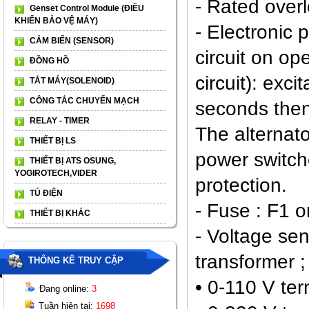
- Rated overl
Genset Control Module (ĐIỀU
KHIỂN BẢO VỆ MÁY)
- Electronic 
CẢM BIẾN (SENSOR)
circuit on op
ĐỒNG HỒ
circuit): exci
TẮT MÁY(SOLENOID)
CÔNG TẮC CHUYỂN MẠCH
seconds then
RELAY - TIMER
The alternat
THIẾT BỊ LS
power switche
THIẾT BỊ ATS OSUNG,
YOGIROTECH,VIDER
protection.
TỦ ĐIỆN
- Fuse : F1 
THIẾT BỊ KHÁC
- Voltage sen
transformer ;
THỐNG KÊ TRUY CẬP
• 0-110 V te
Đang online:
3
Tuần hiện tại:
1698