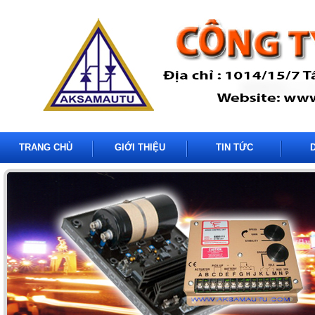
TRANG CHỦ
GIỚI THIỆU
TIN TỨC