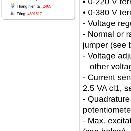
• 0-220 V ter
Tháng hiện tại:
2465
• 0-380 V ter
Tổng:
4501817
- Voltage reg
- Normal or 
jumper (see 
- Voltage ad
other voltag
- Current sen
2.5 VA cl1, s
- Quadrature
potentiomete
- Max. excita