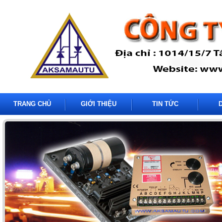
TRANG CHỦ
GIỚI THIỆU
TIN TỨC