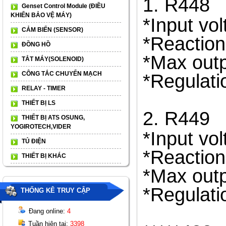
1. R448
Genset Control Module (ĐIỀU
KHIỂN BẢO VỆ MÁY)
*Input v
CẢM BIẾN (SENSOR)
*Reactio
ĐỒNG HỒ
*Max out
TẮT MÁY(SOLENOID)
CÔNG TẮC CHUYỂN MẠCH
*Regulati
RELAY - TIMER
THIẾT BỊ LS
2. R449
THIẾT BỊ ATS OSUNG,
YOGIROTECH,VIDER
*Input v
TỦ ĐIỆN
*Reactio
THIẾT BỊ KHÁC
*Max out
*Regulati
THỐNG KÊ TRUY CẬP
Đang online:
4
Tuần hiện tại:
3398