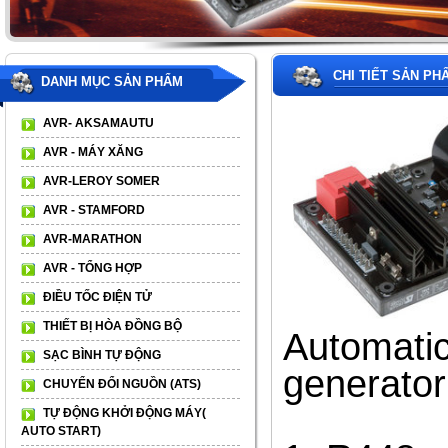
CHI TIẾT SẢN PH
DANH MỤC SẢN PHẨM
AVR- AKSAMAUTU
AVR - MÁY XĂNG
AVR-LEROY SOMER
AVR - STAMFORD
AVR-MARATHON
AVR - TỔNG HỢP
ĐIỀU TỐC ĐIỆN TỬ
THIẾT BỊ HÒA ĐỒNG BỘ
Automatic
SẠC BÌNH TỰ ĐỘNG
generato
CHUYỂN ĐỔI NGUỒN (ATS)
TỰ ĐỘNG KHỞI ĐỘNG MÁY(
AUTO START)