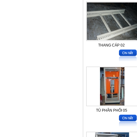
THANG CÁP 02
TỦ PHÂN PHỐI 05