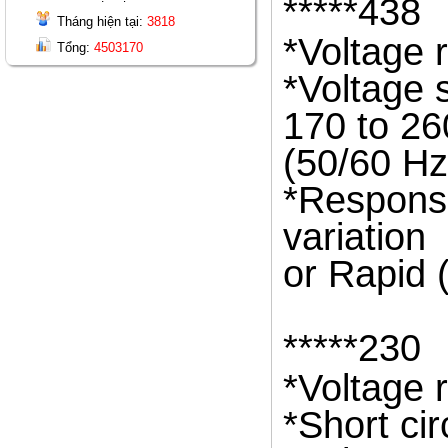
*****438
Tháng hiện tại:
3818
*Voltage 
Tổng:
4503170
*Voltage 
170 to 26
(50/60 Hz
*Response
variation
or Rapid 
*****230
*Voltage 
*Short cir