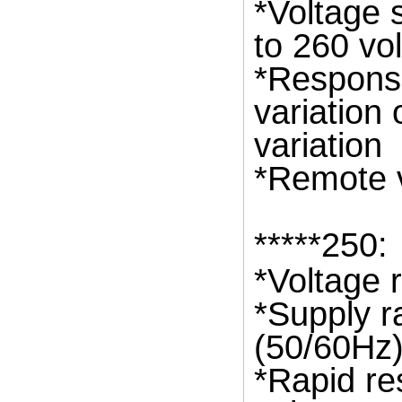
*Voltage 
to 260 vo
*Response
variation
variation
*Remote 
*****250:
*Voltage 
*Supply r
(50/60Hz)
*Rapid re