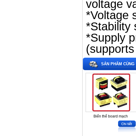
voltage v
*Voltage 
*Stability
*Supply p
(supports 
SẢN PHẨM CÙNG 
Biến thế board mạch