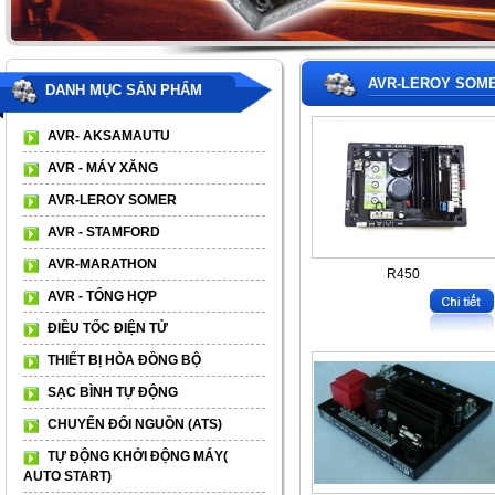
AVR-LEROY SOM
DANH MỤC SẢN PHẨM
AVR- AKSAMAUTU
AVR - MÁY XĂNG
AVR-LEROY SOMER
AVR - STAMFORD
AVR-MARATHON
R450
AVR - TỔNG HỢP
ĐIỀU TỐC ĐIỆN TỬ
THIẾT BỊ HÒA ĐỒNG BỘ
SẠC BÌNH TỰ ĐỘNG
CHUYỂN ĐỔI NGUỒN (ATS)
TỰ ĐỘNG KHỞI ĐỘNG MÁY(
AUTO START)