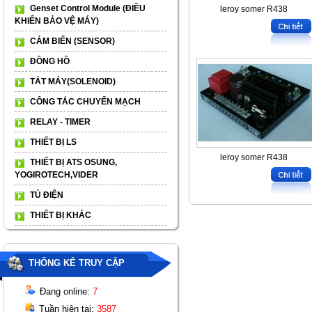
Genset Control Module (ĐIỀU
leroy somer R438
KHIỂN BẢO VỆ MÁY)
CẢM BIẾN (SENSOR)
ĐỒNG HỒ
TẮT MÁY(SOLENOID)
CÔNG TẮC CHUYỂN MẠCH
RELAY - TIMER
THIẾT BỊ LS
leroy somer R438
THIẾT BỊ ATS OSUNG,
YOGIROTECH,VIDER
TỦ ĐIỆN
THIẾT BỊ KHÁC
THỐNG KÊ TRUY CẬP
Đang online:
7
Tuần hiện tại:
3587