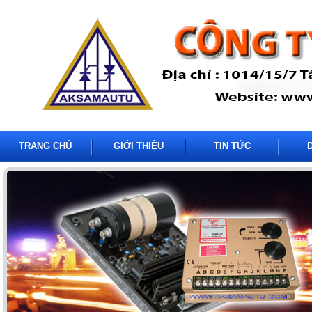
TRANG CHỦ
GIỚI THIỆU
TIN TỨC